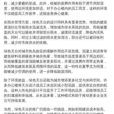
粒，减少雾霾的形成。此外，植被的蒸腾作用有助于调节局部湿
度，使周边环境更加舒适。对于办公楼内的员工而言，这样的环境
不仅能提高工作效率，还能改善身心健康。
在雨水管理方面，绿色天台的设计同样具有显著优势。传统的建筑
屋顶往往导致雨水迅速流失，增加城市排水系统的负担。而植被覆
盖的天台可以吸收并滞留部分雨水，减缓径流速度，降低内涝风
险。同时，经过土壤过滤的雨水更加清洁，部分还可以被回收利
用，减少对市政供水的依赖。
绿色天台对城市热岛效应的缓解作用也不容忽视。混凝土和沥青等
建筑材料容易吸收并储存热量，导致城市温度显著高于周边郊区。
而植被覆盖的屋顶能够反射更多阳光，并通过蒸腾作用带走热量，
从而降低建筑表面及周围环境的温度。这一特性在夏季尤为明显，
能够减少空调的使用，进一步降低能源消耗。
除了环境效益，绿色天台还能为城市增添更多社交与休闲空间。许
多办公楼将天台设计成员工休息区或小型花园，提供亲近自然的机
会。这种人性化的设计不仅提升了工作环境的品质，还能增强员工
的归属感和幸福感。从长远来看，这种模式有助于推动更多企业关
注可持续发展。
当然，绿色天台的推广仍面临一些挑战，例如初期建设成本较高、