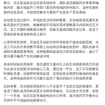
展示。无论是远程会议还是本地协作，团队成员都能同步查看和编
辑内容，极大地提升了跨部门甚至跨地域的协作能力。这种无缝衔
接的信息流动，为创造性解决方案的产生提供了坚实基础。
在创意交流过程中，环境的灵活性同样重要。互动墙面系统通常具
备高度的可定制性，能够根据不同项目需求调整展示内容和交互方
式。员工可随时调整展示顺序、切换主题或回顾历史记录，促进了
思维的多角度发散和深入探讨。
心理学研究表明，开放且互动的空间环境有助于激发创新思维。当
员工可以在共享的数字墙面上自由表达和修改创意时，团队的参与
感和归属感显著增强。这种氛围鼓励成员大胆尝试新观点，减少了
因沟通不畅而产生的误解或冲突。
具体到实际应用场景，燕莎盛世大厦内引入的互动墙面系统已经成
为众多企业创新活动的核心工具。通过这一平台，员工不仅能够实
时捕捉灵感，还能即时获得反馈，实现创意从萌芽到落地的快速迭
代。这种高效的协作方式极大提高了项目的执行力和成果质量。
总的来看，互动墙面系统的引入不仅提升了信息交流的便捷性，更
促进了团队成员间的深度互动和跨界融合。它以技术为支撑，创造
了一个开放、动态且富有激励性的办公环境，成为现代写字楼办公
空间中不可或缺的创新驱动力。